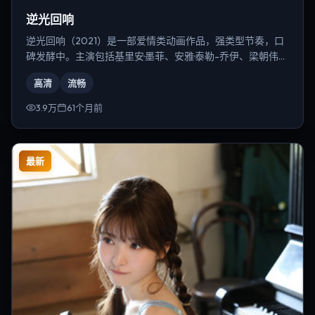
逆光回响
逆光回响（2021）是一部爱情类动画作品，强类型节奏，口
碑发酵中。主演包括基里安·墨菲、安雅·泰勒-乔伊、梁朝伟
等，导演为郭帆。
高清
流畅
3.9万
61个月前
最新