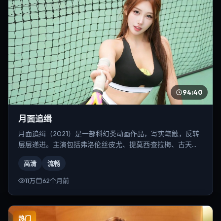
94:40
月面追缉
月面追缉（2021）是一部科幻类动画作品，写实笔触，反转
层层递进。主演包括弗洛伦丝·皮尤、提莫西·查拉梅、古天乐
等，导演为是枝裕和。
高清
流畅
11万
62个月前
热门