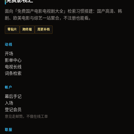
免费影视汇
面向「免费国产电影电视剧大全」检索习惯搭建：国产高清、韩
剧、欧美电影与综艺一站聚合，不注册也能看。
零贴片
跨终端
周更补档
动线
开场
影单中心
电视长线
词条检索
帐户
幕后手记
入场
登记会员
意见走邮筒，不做在线工单
联服