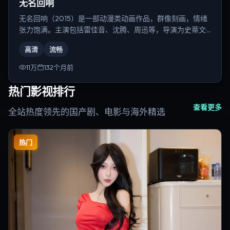
无名回响
无名回响（2015）是一部动漫类动画作品，群像刻画，情绪
张力饱满。主演包括雷佳音、沈腾、周迅等，导演为史蒂文·
斯皮尔伯格。
高清
流畅
11万
132个月前
热门影视排行
查看更多
全站热度领先的国产剧、电影与海外精选
热门