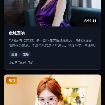
99:24
危城回响
危城回响（2022）是一部犯罪类院线级影片，高概念设定，
情绪张力饱满。主演包括弗洛伦丝·皮尤、易烊千玺、宋康昊
等，导演为林超贤。
高清
流畅
12万
53个月前
热门