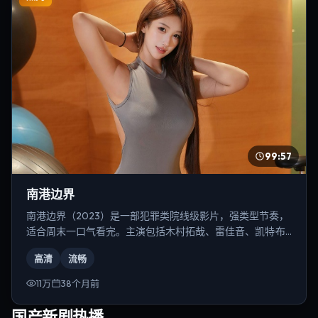
99:57
南港边界
南港边界（2023）是一部犯罪类院线级影片，强类型节奏，
适合周末一口气看完。主演包括木村拓哉、雷佳音、凯特·布
兰切特等，导演为史蒂文·斯皮尔伯格。
高清
流畅
11万
38个月前
国产新剧热播