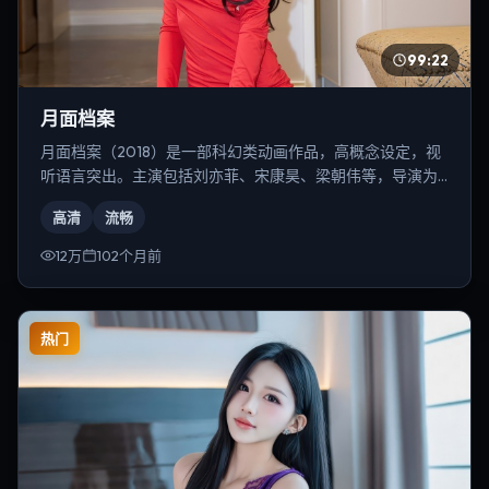
99:22
月面档案
月面档案（2018）是一部科幻类动画作品，高概念设定，视
听语言突出。主演包括刘亦菲、宋康昊、梁朝伟等，导演为
丹尼斯·维伦纽瓦。
高清
流畅
12万
102个月前
热门