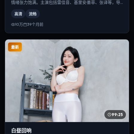
情绪张力饱满。主演包括雷佳音、基里安·墨菲、张译等，导
演为徐克。
高清
流畅
10万
39个月前
最新
99:25
白昼回响