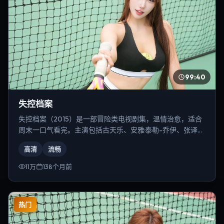
99:40
失控档案
失控档案（2015）是一部冒险类电视剧集，温情治愈，适合
周末一口气看完。主演包括古天乐、安雅·泰勒-乔伊、张译
等，导演为韦斯·安德森。
高清
流畅
11万
138个月前
热门