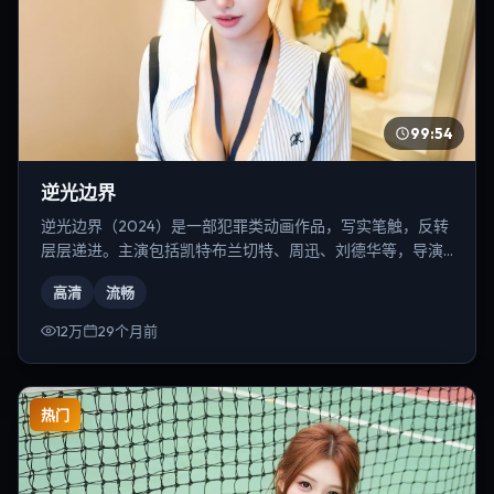
99:54
逆光边界
逆光边界（2024）是一部犯罪类动画作品，写实笔触，反转
层层递进。主演包括凯特·布兰切特、周迅、刘德华等，导演
为陈凯歌。
高清
流畅
12万
29个月前
热门