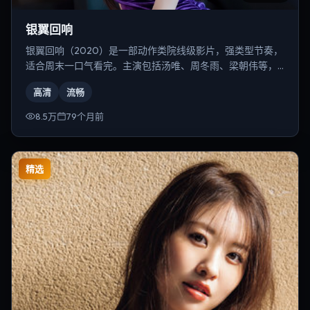
银翼回响
银翼回响（2020）是一部动作类院线级影片，强类型节奏，
适合周末一口气看完。主演包括汤唯、周冬雨、梁朝伟等，
导演为张艺谋。
高清
流畅
8.5万
79个月前
精选