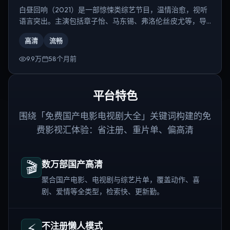
白昼回响（2021）是一部惊悚类综艺节目，温情治愈，视听
语言突出。主演包括章子怡、马东锡、弗洛伦丝·皮尤等，导
演为朴赞郁。
高清
流畅
9.9万
58个月前
平台特色
围绕「免费国产电影电视剧大全」关键词构建的免
费影视汇体验：省注册、重片单、偏高清
🎬
数万部国产高清
聚合国产电影、电视剧与综艺片单，覆盖动作、喜
剧、爱情等全类型，检索快、更新勤。
⚡
不注册懒人模式