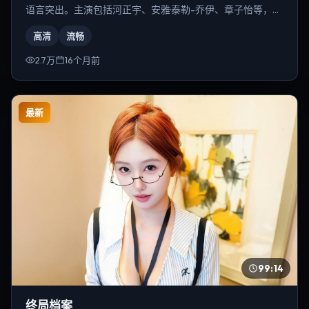
语言突出。主演包括河正宇、安雅·泰勒-乔伊、章子怡等，导
演为韦斯·安德森。
高清
流畅
2.7万
16个月前
最新
99:14
终局档案