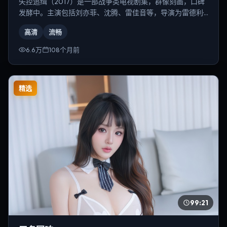
失控追缉（2017）是一部战争类电视剧集，群像刻画，口碑
发酵中。主演包括刘亦菲、沈腾、雷佳音等，导演为雷德利·
斯科特。
高清
流畅
6.6万
108个月前
精选
99:21