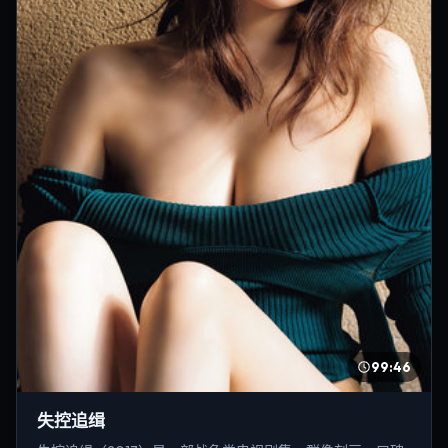
99:46
失控追缉